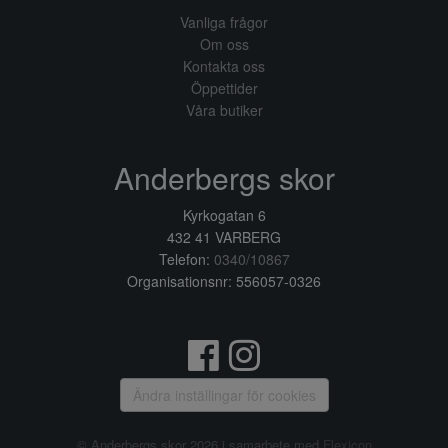
Vanliga frågor
Om oss
Kontakta oss
Öppettider
Våra butiker
Anderbergs skor
Kyrkogatan 6
432 41 VARBERG
Telefon:
0340/10867
Organisationsnr: 556057-0326
Ändra inställingar för cookies
© Anderbergs skor 2026 i samarbete med
Flexicon