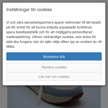
Anderbergs skor
Toggl
Inställningar för cookies
navig
Vi och våra samarbetspartners sparar referenser till ditt besök
HEM
RIEKER
på din enhet för att kunna erbjuda anpassade funktioner,
spara besöksstatistik och för att möjliggöra personifierad
marknadsföring. Utöver nödvändiga cookies, som krävs för
sida ska fungera, kan du själv välja vilken typ av cookies du vill
tillåta.
Acceptera alla
Hantera cookies
Läs mer om cookies