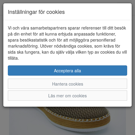
Anderbergs skor
Toggl
Inställningar för cookies
navig
Vi och våra samarbetspartners sparar referenser till ditt besök
HEM
RIEKER
på din enhet för att kunna erbjuda anpassade funktioner,
spara besöksstatistik och för att möjliggöra personifierad
marknadsföring. Utöver nödvändiga cookies, som krävs för
sida ska fungera, kan du själv välja vilken typ av cookies du vill
tillåta.
Acceptera alla
Hantera cookies
Läs mer om cookies