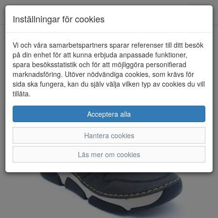
Anderbergs skor
Toggl
Inställningar för cookies
navig
Vi och våra samarbetspartners sparar referenser till ditt besök
HEM
RIEKER
på din enhet för att kunna erbjuda anpassade funktioner,
spara besöksstatistik och för att möjliggöra personifierad
marknadsföring. Utöver nödvändiga cookies, som krävs för
sida ska fungera, kan du själv välja vilken typ av cookies du vill
tillåta.
Acceptera alla
Hantera cookies
Läs mer om cookies