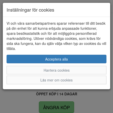
Anderbergs skor
Toggl
Inställningar för cookies
navig
Vi och våra samarbetspartners sparar referenser till ditt besök
HEM
RIEKER
på din enhet för att kunna erbjuda anpassade funktioner,
spara besöksstatistik och för att möjliggöra personifierad
Kunde inte hitta några artiklar...
marknadsföring. Utöver nödvändiga cookies, som krävs för
sida ska fungera, kan du själv välja vilken typ av cookies du vill
tillåta.
LEVERANS INOM 4 DAGAR INOM SVERIGE
Acceptera alla
Hantera cookies
FRI FRAKT VID KÖP ÖVER 1.500 KR
Läs mer om cookies
ÖPPET KÖP I 14 DAGAR
ÅNGRA KÖP