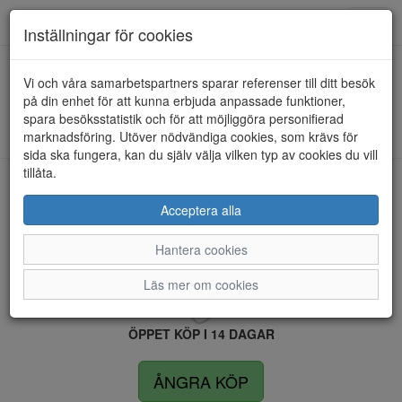
Anderbergs skor
Toggl
Inställningar för cookies
navig
Vi och våra samarbetspartners sparar referenser till ditt besök
HEM
RIEKER
på din enhet för att kunna erbjuda anpassade funktioner,
spara besöksstatistik och för att möjliggöra personifierad
Kunde inte hitta några artiklar...
marknadsföring. Utöver nödvändiga cookies, som krävs för
sida ska fungera, kan du själv välja vilken typ av cookies du vill
tillåta.
LEVERANS INOM 4 DAGAR INOM SVERIGE
Acceptera alla
Hantera cookies
FRI FRAKT VID KÖP ÖVER 1.500 KR
Läs mer om cookies
ÖPPET KÖP I 14 DAGAR
ÅNGRA KÖP