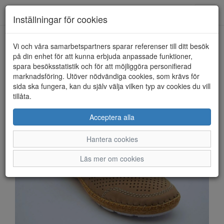
Anderbergs skor
Toggl
Inställningar för cookies
navig
Vi och våra samarbetspartners sparar referenser till ditt besök
HEM
RIEKER
på din enhet för att kunna erbjuda anpassade funktioner,
spara besöksstatistik och för att möjliggöra personifierad
marknadsföring. Utöver nödvändiga cookies, som krävs för
sida ska fungera, kan du själv välja vilken typ av cookies du vill
tillåta.
Acceptera alla
Hantera cookies
Läs mer om cookies