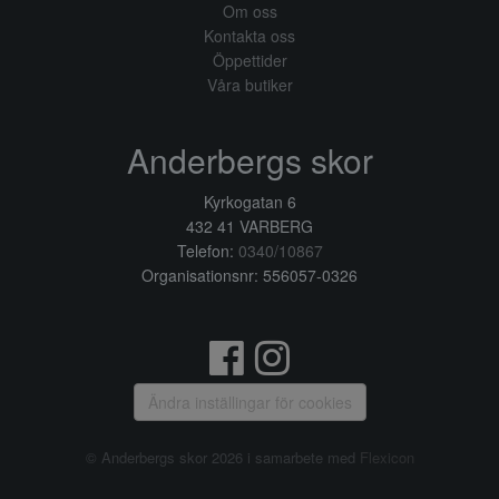
Om oss
Kontakta oss
Öppettider
Våra butiker
Anderbergs skor
Kyrkogatan 6
432 41 VARBERG
Telefon:
0340/10867
Organisationsnr: 556057-0326
Ändra inställingar för cookies
© Anderbergs skor 2026 i samarbete med
Flexicon