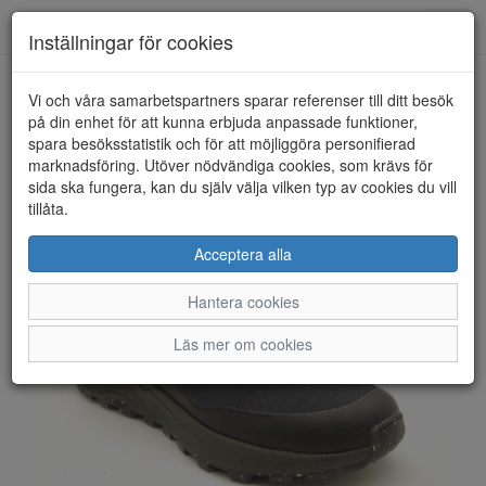
Anderbergs skor
Toggl
Inställningar för cookies
navig
Vi och våra samarbetspartners sparar referenser till ditt besök
HEM
ICEBUG
på din enhet för att kunna erbjuda anpassade funktioner,
spara besöksstatistik och för att möjliggöra personifierad
marknadsföring. Utöver nödvändiga cookies, som krävs för
sida ska fungera, kan du själv välja vilken typ av cookies du vill
tillåta.
Acceptera alla
Hantera cookies
Läs mer om cookies