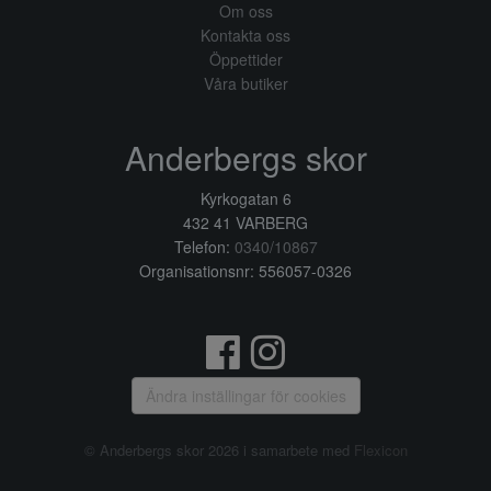
Om oss
Kontakta oss
Öppettider
Våra butiker
Anderbergs skor
Kyrkogatan 6
432 41 VARBERG
Telefon:
0340/10867
Organisationsnr: 556057-0326
Ändra inställingar för cookies
© Anderbergs skor 2026 i samarbete med
Flexicon