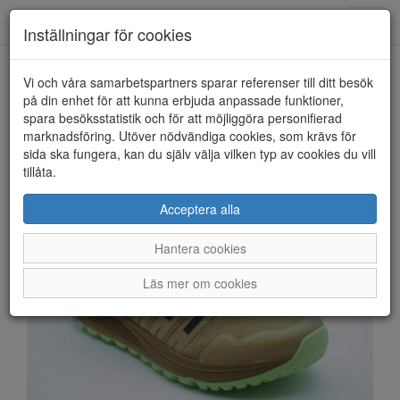
Anderbergs skor
Toggl
Inställningar för cookies
navig
Vi och våra samarbetspartners sparar referenser till ditt besök
HEM
GREEN COMFORT
på din enhet för att kunna erbjuda anpassade funktioner,
spara besöksstatistik och för att möjliggöra personifierad
marknadsföring. Utöver nödvändiga cookies, som krävs för
sida ska fungera, kan du själv välja vilken typ av cookies du vill
tillåta.
Acceptera alla
Hantera cookies
Läs mer om cookies