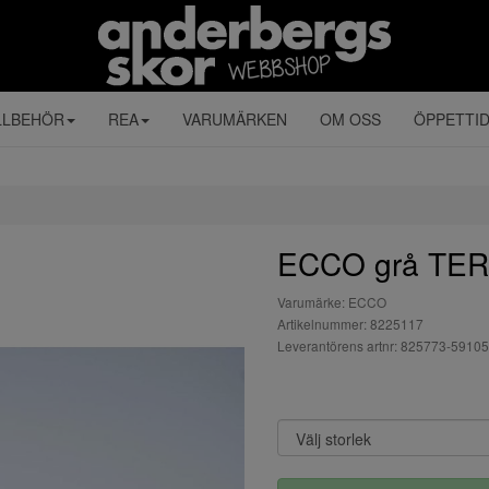
LLBEHÖR
REA
VARUMÄRKEN
OM OSS
ÖPPETTI
ECCO grå TER
Varumärke: ECCO
Artikelnummer: 8225117
Leverantörens artnr: 825773-59105