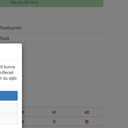
Välj storlek först
Textil/syntet
Textil
Ja
att kunna
nifierad
n du själv
40
41
42