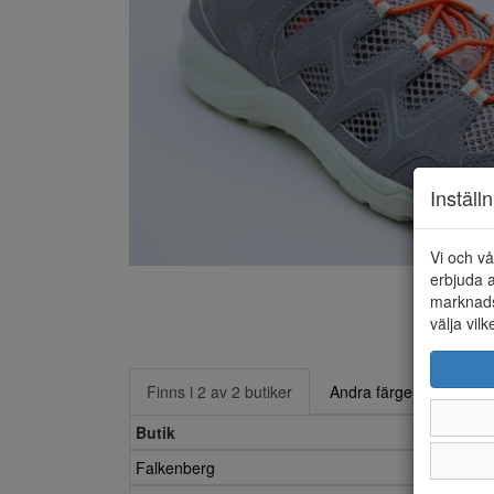
Inställ
Vi och vå
erbjuda a
marknads
välja vilk
Finns i 2 av 2 butiker
Andra färger
Butik
Falkenberg