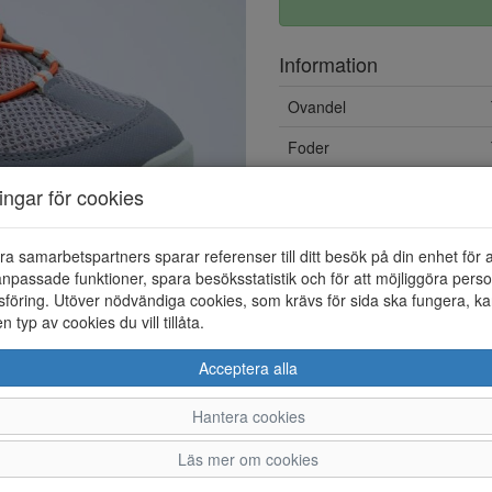
Information
Ovandel
Foder
Löstagbar innersula
ningar för cookies
ra samarbetspartners sparar referenser till ditt besök på din enhet för 
npassade funktioner, spara besöksstatistik och för att möjliggöra perso
föring. Utöver nödvändiga cookies, som krävs för sida ska fungera, ka
en typ av cookies du vill tillåta.
Acceptera alla
Hantera cookies
36
37
38
39
Läs mer om cookies