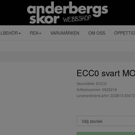
LLBEHÖR
REA
VARUMÄRKEN
OM OSS
ÖPPETTI
ECC0 svart MO
Varumärke: ECCO
Artikelnummer: 5625218
Leverantörens artnr: 223813-50472