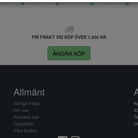
FRI FRAKT VID KÖP ÖVER 1.500 KR
ÅNGRA KÖP
Allmänt
Vanliga frågor
Ky
Om oss
4
Kontakta oss
Te
Öppettider
Or
Våra butiker