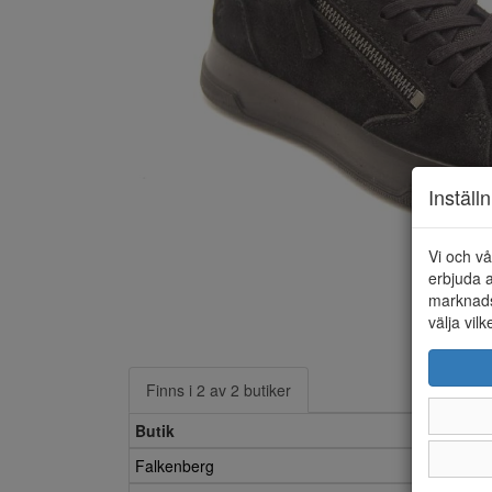
Inställ
Vi och vå
erbjuda a
marknads
välja vilk
Finns i 2 av 2 butiker
Butik
Falkenberg