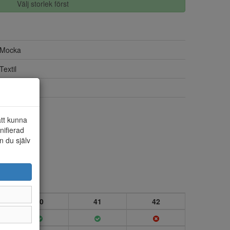
Välj storlek först
Mocka
Textil
Dragkedja
Ja
att kunna
nifierad
n du själv
40
41
42