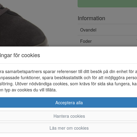
Information
Ovandel
Foder
Övrigt
ningar för cookies
Löstagbar innersula
ra samarbetspartners sparar referenser till ditt besök på din enhet för 
npassade funktioner, spara besöksstatistik och för att möjliggöra perso
föring. Utöver nödvändiga cookies, som krävs för sida ska fungera, ka
en typ av cookies du vill tillåta.
Acceptera alla
Hantera cookies
36
37
38
39
Läs mer om cookies