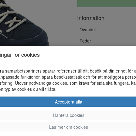
Information
Ovandel
Foder
Yttersula
ningar för cookies
Vattentät
ra samarbetspartners sparar referenser till ditt besök på din enhet för 
Övrigt
npassade funktioner, spara besöksstatistik och för att möjliggöra perso
föring. Utöver nödvändiga cookies, som krävs för sida ska fungera, ka
Löstagbar innersula
en typ av cookies du vill tillåta.
Acceptera alla
Hantera cookies
4
4,5
5
5,5
Läs mer om cookies