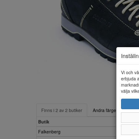
Inställ
Vi och vå
erbjuda a
marknads
välja vilk
Finns i 2 av 2 butiker
Andra färger
Butik
Falkenberg