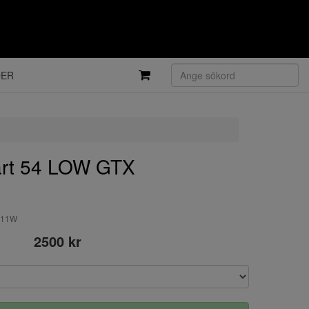
DER
rt 54 LOW GTX
9011W
2500 kr