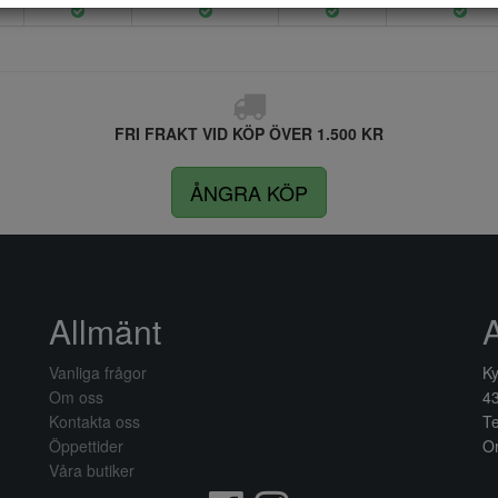
FRI FRAKT VID KÖP ÖVER 1.500 KR
ÅNGRA KÖP
Allmänt
Vanliga frågor
Ky
Om oss
4
Kontakta oss
Te
Öppettider
Or
Våra butiker