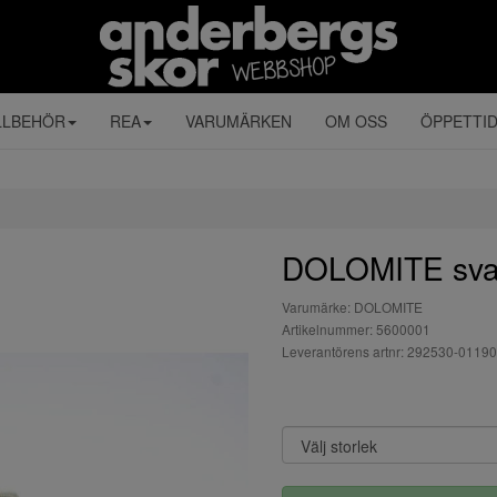
LLBEHÖR
REA
VARUMÄRKEN
OM OSS
ÖPPETTI
DOLOMITE sva
Varumärke: DOLOMITE
Artikelnummer: 5600001
Leverantörens artnr: 292530-011