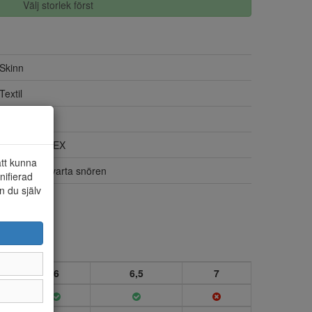
Välj storlek först
Skinn
Textil
UK storlek
Ja, GORE-TEX
att kunna
Beiga och svarta snören
nifierad
n du själv
Ja
6
6,5
7