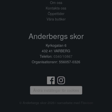
Om oss
Kontakta oss
Öppettider
Våra butiker
Anderbergs skor
Kyrkogatan 6
432 41 VARBERG
Telefon:
0340/10867
Organisationsnr: 556057-0326
Ändra inställingar för cookies
© Anderbergs skor 2026 i samarbete med
Flexicon