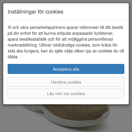
Anderbergs skor
Toggl
Inställningar för cookies
navig
Vi och våra samarbetspartners sparar referenser till ditt besök
HEM
CC RESORT
på din enhet för att kunna erbjuda anpassade funktioner,
spara besöksstatistik och för att möjliggöra personifierad
marknadsföring. Utöver nödvändiga cookies, som krävs för
sida ska fungera, kan du själv välja vilken typ av cookies du vill
tillåta.
Acceptera alla
Hantera cookies
Läs mer om cookies