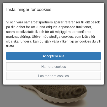
Anderbergs skor
Toggl
Inställningar för cookies
navig
Vi och våra samarbetspartners sparar referenser till ditt besök
HEM
CC RESORT
på din enhet för att kunna erbjuda anpassade funktioner,
spara besöksstatistik och för att möjliggöra personifierad
marknadsföring. Utöver nödvändiga cookies, som krävs för
sida ska fungera, kan du själv välja vilken typ av cookies du vill
tillåta.
Acceptera alla
Hantera cookies
Läs mer om cookies