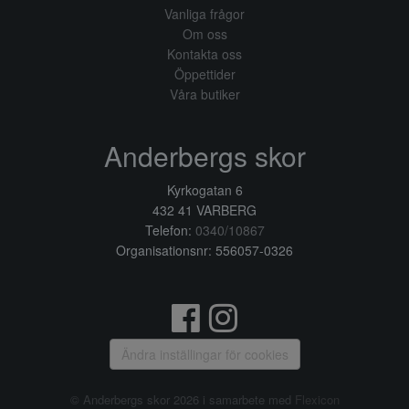
Vanliga frågor
Om oss
Kontakta oss
Öppettider
Våra butiker
Anderbergs skor
Kyrkogatan 6
432 41 VARBERG
Telefon:
0340/10867
Organisationsnr: 556057-0326
Ändra inställingar för cookies
© Anderbergs skor 2026 i samarbete med
Flexicon