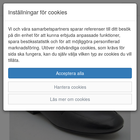
Anderbergs skor
Toggl
Inställningar för cookies
navig
Vi och våra samarbetspartners sparar referenser till ditt besök
HEM
ARA
på din enhet för att kunna erbjuda anpassade funktioner,
spara besöksstatistik och för att möjliggöra personifierad
marknadsföring. Utöver nödvändiga cookies, som krävs för
sida ska fungera, kan du själv välja vilken typ av cookies du vill
tillåta.
Acceptera alla
Hantera cookies
Läs mer om cookies