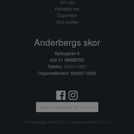
Om oss
Kontakta oss
Öppettider
Våra butiker
Anderbergs skor
Kyrkogatan 6
432 41 VARBERG
Telefon:
0340/10867
Organisationsnr: 556057-0326
Ändra inställingar för cookies
© Anderbergs skor 2026 i samarbete med
Flexicon