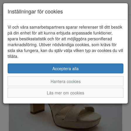
Anderbergs skor
Toggl
Inställningar för cookies
navig
Vi och våra samarbetspartners sparar referenser till ditt besök
HEM
TAMARIS
på din enhet för att kunna erbjuda anpassade funktioner,
spara besöksstatistik och för att möjliggöra personifierad
marknadsföring. Utöver nödvändiga cookies, som krävs för
sida ska fungera, kan du själv välja vilken typ av cookies du vill
tillåta.
Acceptera alla
Hantera cookies
Läs mer om cookies