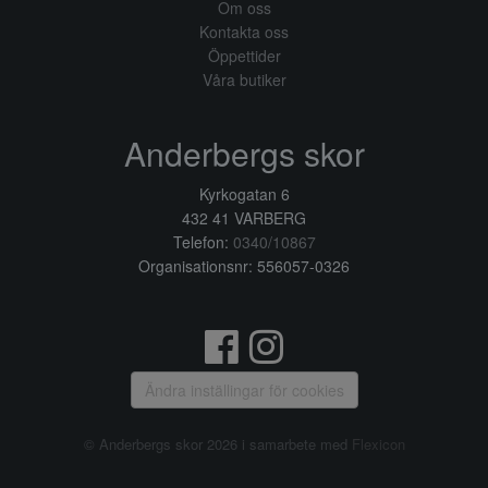
Om oss
Kontakta oss
Öppettider
Våra butiker
Anderbergs skor
Kyrkogatan 6
432 41 VARBERG
Telefon:
0340/10867
Organisationsnr: 556057-0326
Ändra inställingar för cookies
© Anderbergs skor 2026 i samarbete med
Flexicon