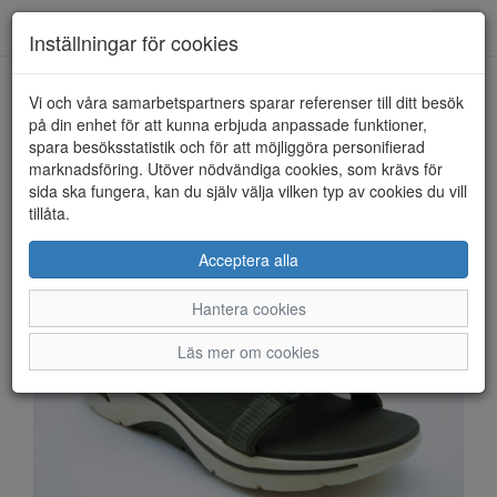
Anderbergs skor
Toggl
Inställningar för cookies
navig
Vi och våra samarbetspartners sparar referenser till ditt besök
HEM
SKECHERS
på din enhet för att kunna erbjuda anpassade funktioner,
spara besöksstatistik och för att möjliggöra personifierad
marknadsföring. Utöver nödvändiga cookies, som krävs för
sida ska fungera, kan du själv välja vilken typ av cookies du vill
tillåta.
Acceptera alla
Hantera cookies
Läs mer om cookies