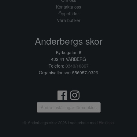
Om oss
Kontakta oss
Öppettider
Våra butiker
Anderbergs skor
Kyrkogatan 6
432 41 VARBERG
Telefon:
0340/10867
Organisationsnr: 556057-0326
Ändra inställingar för cookies
© Anderbergs skor 2026 i samarbete med
Flexicon