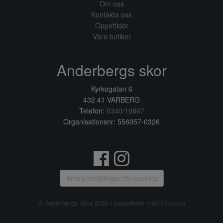
Om oss
Kontakta oss
Öppettider
Våra butiker
Anderbergs skor
Kyrkogatan 6
432 41 VARBERG
Telefon:
0340/10867
Organisationsnr: 556057-0326
Ändra inställingar för cookies
© Anderbergs skor 2026 i samarbete med
Flexicon