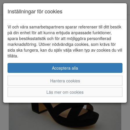
Anderbergs skor
Toggl
Inställningar för cookies
navig
Vi och våra samarbetspartners sparar referenser till ditt besök
HEM
SAVITA
på din enhet för att kunna erbjuda anpassade funktioner,
spara besöksstatistik och för att möjliggöra personifierad
marknadsföring. Utöver nödvändiga cookies, som krävs för
sida ska fungera, kan du själv välja vilken typ av cookies du vill
tillåta.
Acceptera alla
Hantera cookies
Läs mer om cookies