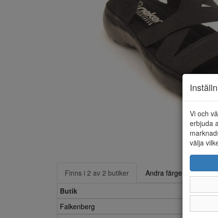
Inställ
Vi och vå
erbjuda a
marknads
välja vilk
Finns i 2 av 2 butiker
Andra färger
Butik
Falkenberg