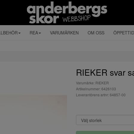
LLBEHÖR
REA
VARUMÄRKEN
OM OSS
ÖPPETTI
RIEKER svar sa
Varumärke: RIEKER
Artikelnummer: 6426103
Leverantörens artnr: 64857-00