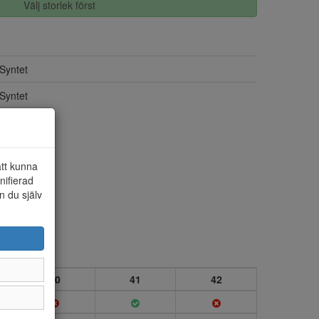
Välj storlek först
Syntet
Syntet
att kunna
nifierad
n du själv
40
41
42