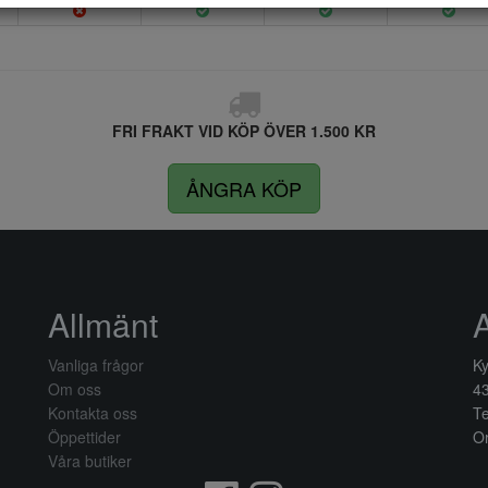
FRI FRAKT VID KÖP ÖVER 1.500 KR
ÅNGRA KÖP
Allmänt
Vanliga frågor
Ky
Om oss
4
Kontakta oss
Te
Öppettider
Or
Våra butiker