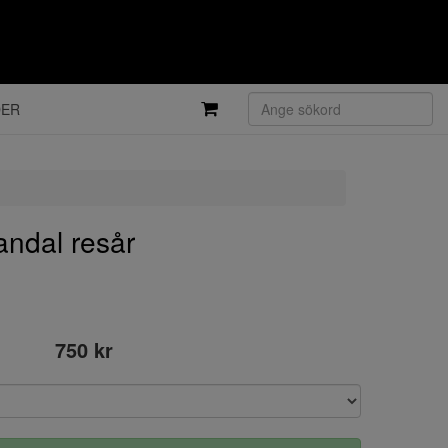
DER
ndal resår
750 kr