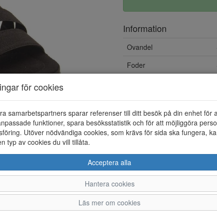
Information
Ovandel
Foder
ningar för cookies
ra samarbetspartners sparar referenser till ditt besök på din enhet för 
npassade funktioner, spara besöksstatistik och för att möjliggöra perso
föring. Utöver nödvändiga cookies, som krävs för sida ska fungera, ka
en typ av cookies du vill tillåta.
Acceptera alla
Hantera cookies
36
37
38
39
Läs mer om cookies