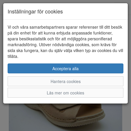
Anderbergs skor
Toggl
Inställningar för cookies
navig
Vi och våra samarbetspartners sparar referenser till ditt besök
HEM
RIEKER
på din enhet för att kunna erbjuda anpassade funktioner,
spara besöksstatistik och för att möjliggöra personifierad
marknadsföring. Utöver nödvändiga cookies, som krävs för
sida ska fungera, kan du själv välja vilken typ av cookies du vill
tillåta.
Acceptera alla
Hantera cookies
Läs mer om cookies