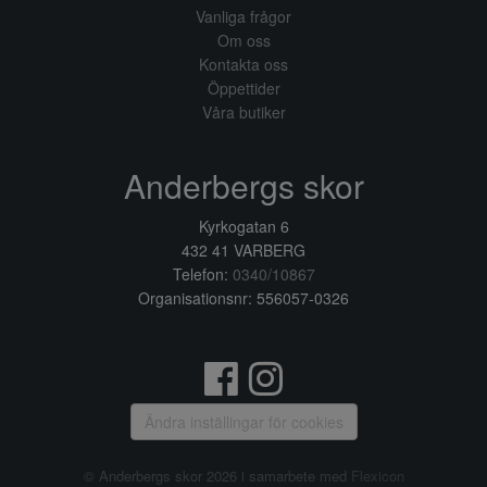
Vanliga frågor
Om oss
Kontakta oss
Öppettider
Våra butiker
Anderbergs skor
Kyrkogatan 6
432 41 VARBERG
Telefon:
0340/10867
Organisationsnr: 556057-0326
Ändra inställingar för cookies
© Anderbergs skor 2026 i samarbete med
Flexicon