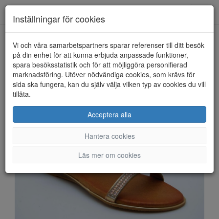
Anderbergs skor
Toggl
Inställningar för cookies
navig
Vi och våra samarbetspartners sparar referenser till ditt besök
HEM
LUNAR
på din enhet för att kunna erbjuda anpassade funktioner,
spara besöksstatistik och för att möjliggöra personifierad
marknadsföring. Utöver nödvändiga cookies, som krävs för
sida ska fungera, kan du själv välja vilken typ av cookies du vill
tillåta.
Acceptera alla
Hantera cookies
Läs mer om cookies