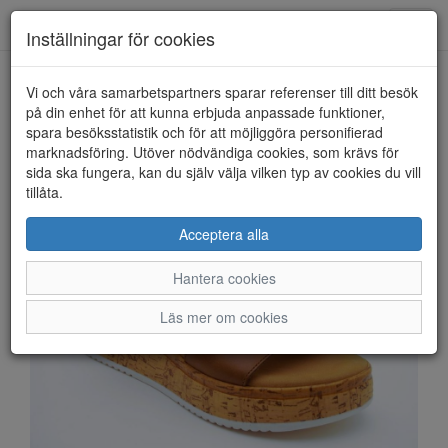
Anderbergs skor
Toggl
Inställningar för cookies
navig
Vi och våra samarbetspartners sparar referenser till ditt besök
HEM
GABOR
på din enhet för att kunna erbjuda anpassade funktioner,
spara besöksstatistik och för att möjliggöra personifierad
marknadsföring. Utöver nödvändiga cookies, som krävs för
sida ska fungera, kan du själv välja vilken typ av cookies du vill
tillåta.
Acceptera alla
Hantera cookies
Läs mer om cookies