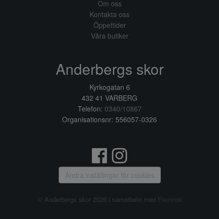
Om oss
Kontakta oss
Öppettider
Våra butiker
Anderbergs skor
Kyrkogatan 6
432 41 VARBERG
Telefon:
0340/10867
Organisationsnr: 556057-0326
Ändra inställingar för cookies
© Anderbergs skor 2026 i samarbete med
Flexicon