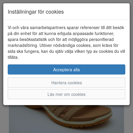
Anderbergs skor
Toggl
Inställningar för cookies
navig
Vi och våra samarbetspartners sparar referenser till ditt besök
HEM
ECCO
på din enhet för att kunna erbjuda anpassade funktioner,
spara besöksstatistik och för att möjliggöra personifierad
marknadsföring. Utöver nödvändiga cookies, som krävs för
sida ska fungera, kan du själv välja vilken typ av cookies du vill
tillåta.
Acceptera alla
Hantera cookies
Läs mer om cookies