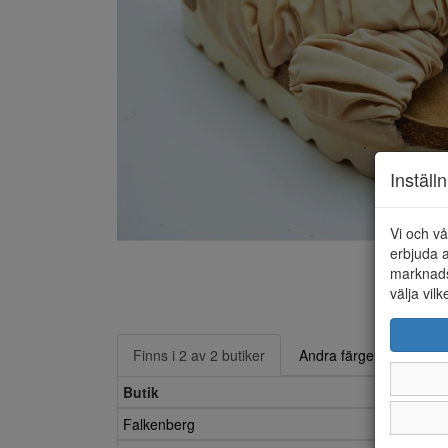
Inställ
Vi och vå
erbjuda a
marknads
välja vilk
Finns i 2 av 2 butiker
Andra färger
Butik
Falkenberg