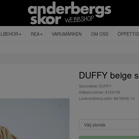
LLBEHÖR
REA
VARUMÄRKEN
OM OSS
ÖPPETTI
DUFFY beige sl
Varumärke: DUFFY
Artikelnummer: 9124109
Leverantörens artnr: 8678006-14