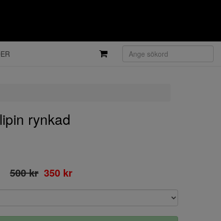
DER
ipin rynkad
500 kr
350 kr