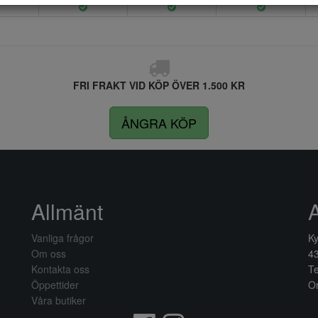
FRI FRAKT VID KÖP ÖVER 1.500 KR
ÅNGRA KÖP
Allmänt
Vanliga frågor
Ky
Om oss
4
Kontakta oss
Te
Öppettider
Or
Våra butiker