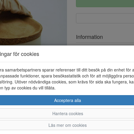
Information
Ovandel
ningar för cookies
Foder
ra samarbetspartners sparar referenser till ditt besök på din enhet för 
npassade funktioner, spara besöksstatistik och för att möjliggöra perso
föring. Utöver nödvändiga cookies, som krävs för sida ska fungera, ka
en typ av cookies du vill tillåta.
Acceptera alla
Hantera cookies
36
37
38
Läs mer om cookies