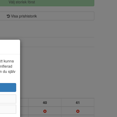
Välj storlek först
Visa prishistorik
Textil
Textil
att kunna
nifierad
n du själv
39
40
41