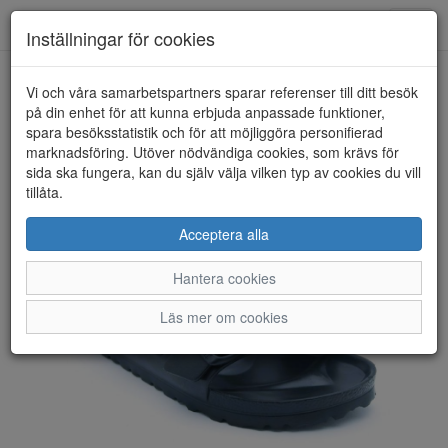
Anderbergs skor
Toggl
Inställningar för cookies
navig
Vi och våra samarbetspartners sparar referenser till ditt besök
HEM
BIRKENSTOCK
på din enhet för att kunna erbjuda anpassade funktioner,
spara besöksstatistik och för att möjliggöra personifierad
marknadsföring. Utöver nödvändiga cookies, som krävs för
sida ska fungera, kan du själv välja vilken typ av cookies du vill
tillåta.
Acceptera alla
Hantera cookies
Läs mer om cookies