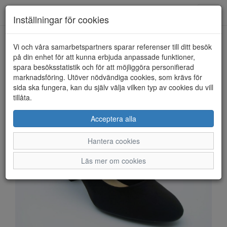
Anderbergs skor
Toggl
Inställningar för cookies
navig
Vi och våra samarbetspartners sparar referenser till ditt besök
HEM
TAMARIS
på din enhet för att kunna erbjuda anpassade funktioner,
spara besöksstatistik och för att möjliggöra personifierad
marknadsföring. Utöver nödvändiga cookies, som krävs för
sida ska fungera, kan du själv välja vilken typ av cookies du vill
tillåta.
Acceptera alla
Hantera cookies
Läs mer om cookies