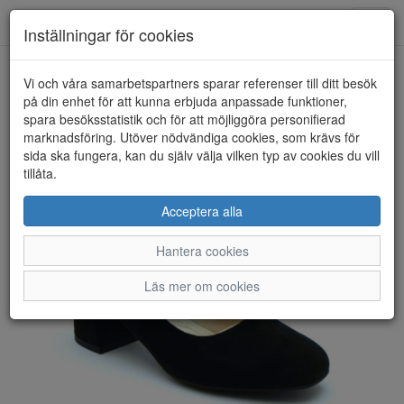
Anderbergs skor
Toggl
Inställningar för cookies
navig
Vi och våra samarbetspartners sparar referenser till ditt besök
HEM
RIEKER
på din enhet för att kunna erbjuda anpassade funktioner,
spara besöksstatistik och för att möjliggöra personifierad
marknadsföring. Utöver nödvändiga cookies, som krävs för
sida ska fungera, kan du själv välja vilken typ av cookies du vill
tillåta.
Acceptera alla
Hantera cookies
Läs mer om cookies