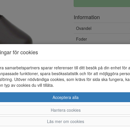
Information
Ovandel
Foder
Övrigt
ningar för cookies
ra samarbetspartners sparar referenser till ditt besök på din enhet för 
npassade funktioner, spara besöksstatistik och för att möjliggöra perso
föring. Utöver nödvändiga cookies, som krävs för sida ska fungera, ka
en typ av cookies du vill tillåta.
Acceptera alla
Hantera cookies
36
37
38
39
Läs mer om cookies