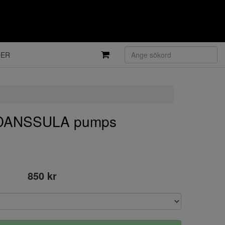
DER
 DANSSULA pumps
850 kr