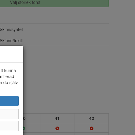
Välj storlek först
Skinn/syntet
Skinne/textil
Danssula
att kunna
nifierad
n du själv
40
41
42