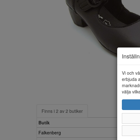
Inställ
Vi och vå
erbjuda a
marknads
välja vilk
Finns i 2 av 2 butiker
Butik
Falkenberg