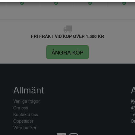
FRI FRAKT VID KÖP ÖVER 1.500 KR
ÅNGRA KÖP
Allmänt
Vanliga frågor
Ky
Om oss
4
Kontakta oss
Te
Öppettider
Or
Våra butiker