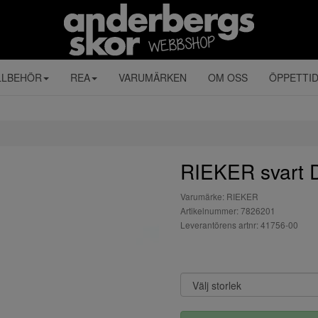
LLBEHÖR
REA
VARUMÄRKEN
OM OSS
ÖPPETTI
RIEKER svart
Varumärke: RIEKER
Artikelnummer: 7826201
Leverantörens artnr: 41756-00