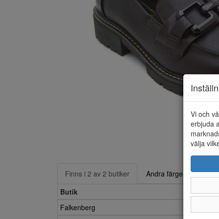
Inställ
Vi och vå
erbjuda a
marknads
välja vilk
Finns i 2 av 2 butiker
Andra färger
Butik
Falkenberg