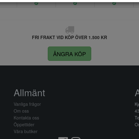
FRI FRAKT VID KÖP ÖVER 1.500 KR
ÅNGRA KÖP
Allmänt
Vanliga frågor
Ky
Om oss
4
Kontakta oss
Te
Öppettider
Or
Våra butiker