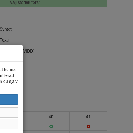
Välj storlek först
Syntet
Textil
Bred läst (H-VIDD)
att kunna
nifierad
n du själv
39
40
41