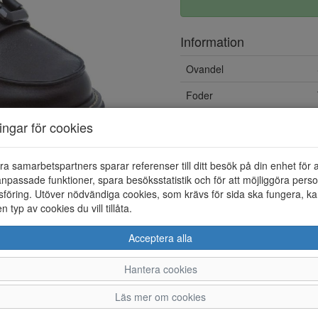
Information
Ovandel
Foder
Övrigt
ningar för cookies
ra samarbetspartners sparar referenser till ditt besök på din enhet för 
npassade funktioner, spara besöksstatistik och för att möjliggöra perso
föring. Utöver nödvändiga cookies, som krävs för sida ska fungera, ka
en typ av cookies du vill tillåta.
Acceptera alla
Hantera cookies
36
37
38
Läs mer om cookies