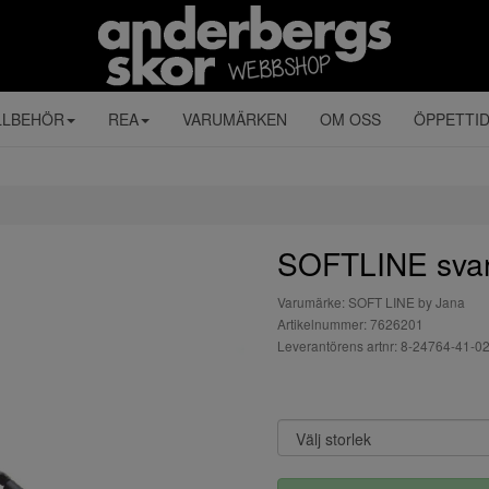
LLBEHÖR
REA
VARUMÄRKEN
OM OSS
ÖPPETTI
SOFTLINE svart
Varumärke: SOFT LINE by Jana
Artikelnummer: 7626201
Leverantörens artnr: 8-24764-41-0