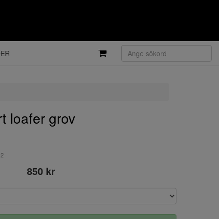
DER
 loafer grov
22
850 kr