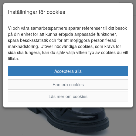
Anderbergs skor
Toggl
Inställningar för cookies
navig
Vi och våra samarbetspartners sparar referenser till ditt besök
HEM
SOFT LINE BY JANA
på din enhet för att kunna erbjuda anpassade funktioner,
spara besöksstatistik och för att möjliggöra personifierad
marknadsföring. Utöver nödvändiga cookies, som krävs för
sida ska fungera, kan du själv välja vilken typ av cookies du vill
tillåta.
Acceptera alla
Hantera cookies
Läs mer om cookies