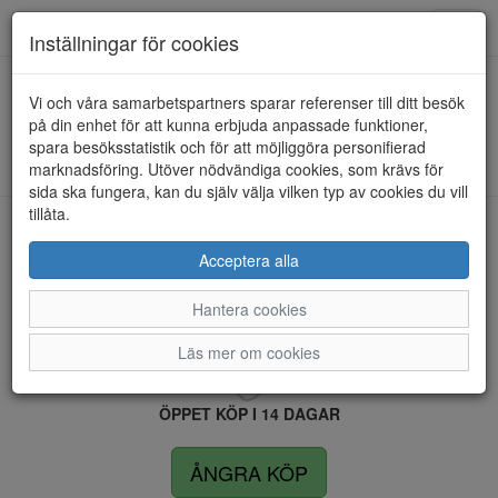
Anderbergs skor
Toggl
Inställningar för cookies
navig
Vi och våra samarbetspartners sparar referenser till ditt besök
HEM
RIEKER
på din enhet för att kunna erbjuda anpassade funktioner,
spara besöksstatistik och för att möjliggöra personifierad
Kunde inte hitta några artiklar...
marknadsföring. Utöver nödvändiga cookies, som krävs för
sida ska fungera, kan du själv välja vilken typ av cookies du vill
tillåta.
LEVERANS INOM 4 DAGAR INOM SVERIGE
Acceptera alla
Hantera cookies
FRI FRAKT VID KÖP ÖVER 1.500 KR
Läs mer om cookies
ÖPPET KÖP I 14 DAGAR
ÅNGRA KÖP