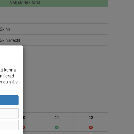
Välj storlek först
Skinn
Skinn/textil
Ja
att kunna
nifierad
n du själv
40
41
42