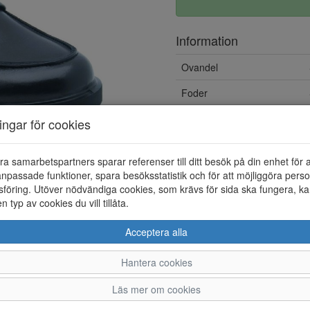
Information
Ovandel
Foder
Löstagbar innersula
ningar för cookies
ra samarbetspartners sparar referenser till ditt besök på din enhet för 
npassade funktioner, spara besöksstatistik och för att möjliggöra perso
föring. Utöver nödvändiga cookies, som krävs för sida ska fungera, ka
en typ av cookies du vill tillåta.
Acceptera alla
Hantera cookies
36
37
38
39
Läs mer om cookies