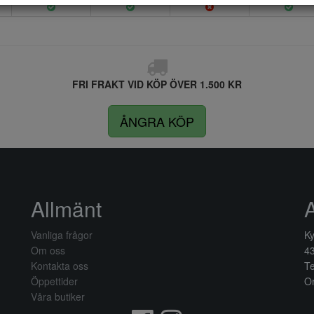
FRI FRAKT VID KÖP ÖVER 1.500 KR
ÅNGRA KÖP
Allmänt
Vanliga frågor
Ky
Om oss
4
Kontakta oss
Te
Öppettider
Or
Våra butiker