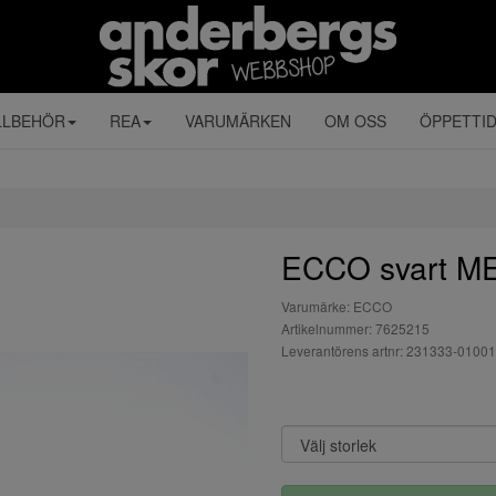
LLBEHÖR
REA
VARUMÄRKEN
OM OSS
ÖPPETTI
ECCO svart 
Varumärke: ECCO
Artikelnummer: 7625215
Leverantörens artnr: 231333-01001