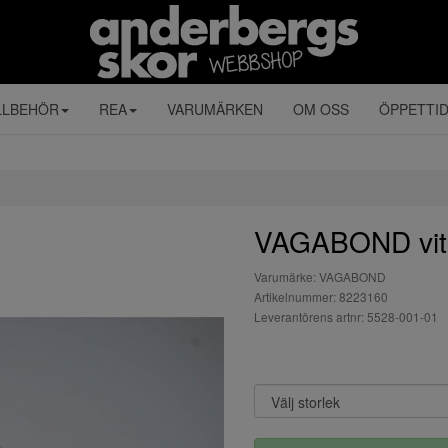
LLBEHÖR
REA
VARUMÄRKEN
OM OSS
ÖPPETTI
VAGABOND vit
Varumärke: VAGABOND
Artikelnummer: 8223160
Leverantörens artnr: 5528-001-01