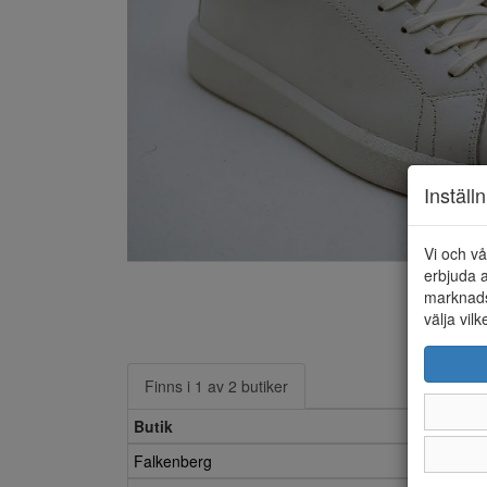
Inställ
Vi och vå
erbjuda a
marknads
välja vilk
Finns i 1 av 2 butiker
Butik
Falkenberg