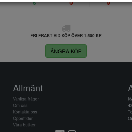
FRI FRAKT VID KÖP ÖVER 1.500 KR
ÅNGRA KÖP
Allmänt
Vanliga frågor
Ky
Om oss
4
Kontakta oss
Te
Öppettider
Or
Våra butiker