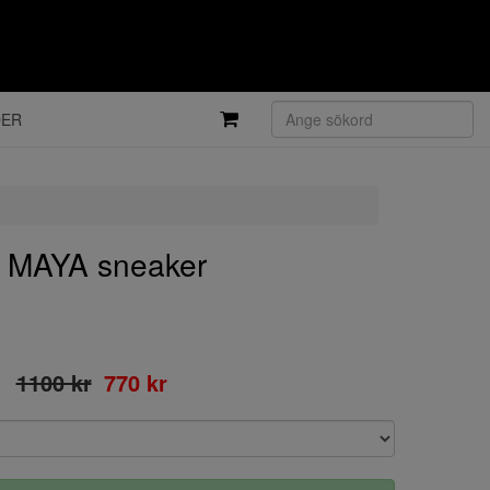
DER
 MAYA sneaker
1100 kr
770 kr