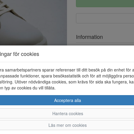
Information
Ovandel
ningar för cookies
Foder
ra samarbetspartners sparar referenser till ditt besök på din enhet för 
npassade funktioner, spara besöksstatistik och för att möjliggöra perso
föring. Utöver nödvändiga cookies, som krävs för sida ska fungera, ka
en typ av cookies du vill tillåta.
Acceptera alla
Hantera cookies
36
37
38
Läs mer om cookies