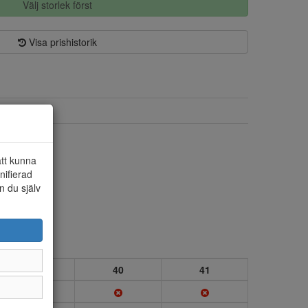
Välj storlek först
Visa prishistorik
Skinn
Skinn/textil
att kunna
nifierad
n du själv
39
40
41