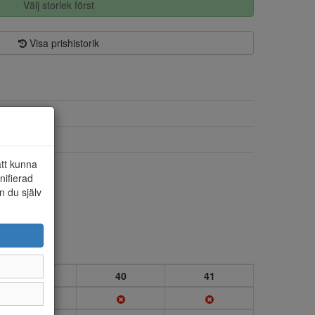
Välj storlek först
Visa prishistorik
Mocka/textil
Textil
att kunna
Ja
nifierad
n du själv
39
40
41