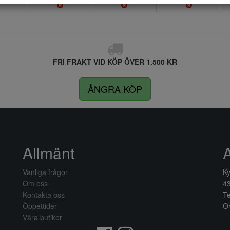
FRI FRAKT VID KÖP ÖVER 1.500 KR
ÅNGRA KÖP
Allmänt
Vanliga frågor
Ky
Om oss
4
Kontakta oss
Te
Öppettider
Or
Våra butiker