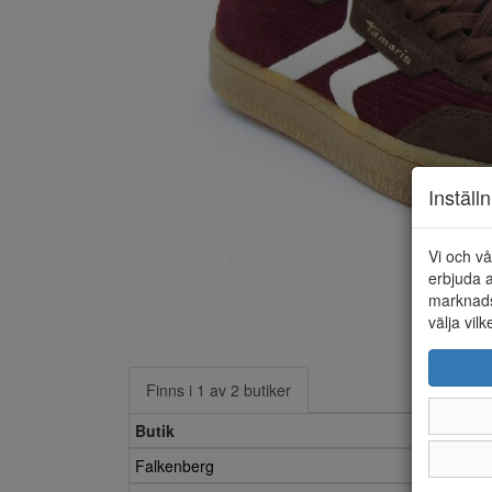
Inställ
Vi och vå
erbjuda a
marknads
välja vilk
Finns i 1 av 2 butiker
Butik
Falkenberg