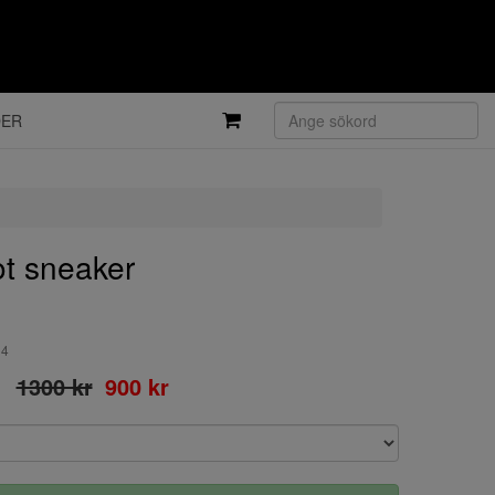
DER
t sneaker
34
1300 kr
900 kr