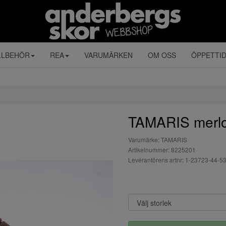
LLBEHÖR
REA
VARUMÄRKEN
OM OSS
ÖPPETTI
TAMARIS merlo
Varumärke: TAMARIS
Artikelnummer: 8225201
Leverantörens artnr: 1-23723-44-5