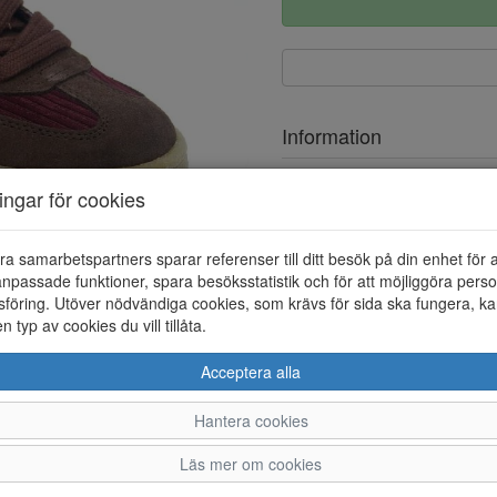
Information
Ovandel
ningar för cookies
Foder
ra samarbetspartners sparar referenser till ditt besök på din enhet för 
Löstagbar innersula
npassade funktioner, spara besöksstatistik och för att möjliggöra perso
föring. Utöver nödvändiga cookies, som krävs för sida ska fungera, ka
en typ av cookies du vill tillåta.
Acceptera alla
Hantera cookies
36
37
38
Läs mer om cookies