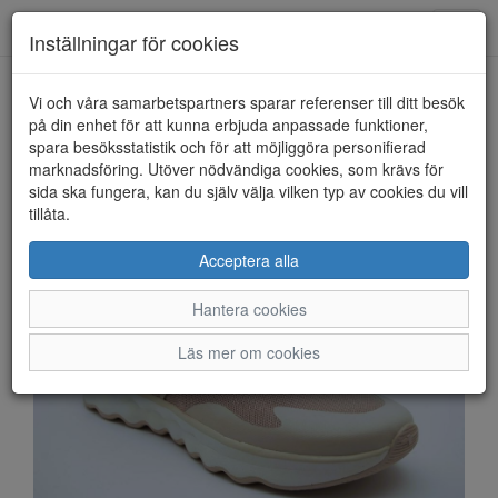
Anderbergs skor
Toggl
Inställningar för cookies
navig
Vi och våra samarbetspartners sparar referenser till ditt besök
HEM
TAMARIS
på din enhet för att kunna erbjuda anpassade funktioner,
spara besöksstatistik och för att möjliggöra personifierad
marknadsföring. Utöver nödvändiga cookies, som krävs för
sida ska fungera, kan du själv välja vilken typ av cookies du vill
tillåta.
Acceptera alla
Hantera cookies
Läs mer om cookies