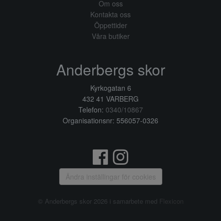
Om oss
Kontakta oss
Öppettider
Våra butiker
Anderbergs skor
Kyrkogatan 6
432 41 VARBERG
Telefon:
0340/10867
Organisationsnr: 556057-0326
Ändra inställingar för cookies
© Anderbergs skor 2026 i samarbete med
Flexicon