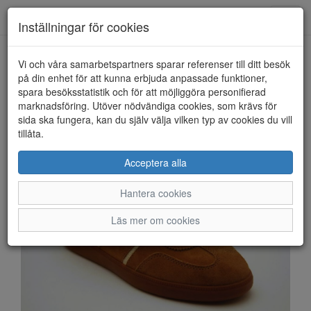
Anderbergs skor
Toggl
Inställningar för cookies
navig
Vi och våra samarbetspartners sparar referenser till ditt besök
HEM
TAMARIS
på din enhet för att kunna erbjuda anpassade funktioner,
spara besöksstatistik och för att möjliggöra personifierad
marknadsföring. Utöver nödvändiga cookies, som krävs för
sida ska fungera, kan du själv välja vilken typ av cookies du vill
tillåta.
Acceptera alla
Hantera cookies
Läs mer om cookies