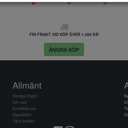
FRI FRAKT VID KÖP ÖVER 1.500 KR
ÅNGRA KÖP
Allmänt
Vanliga frågor
Ky
Om oss
4
Kontakta oss
Te
Öppettider
Or
Våra butiker