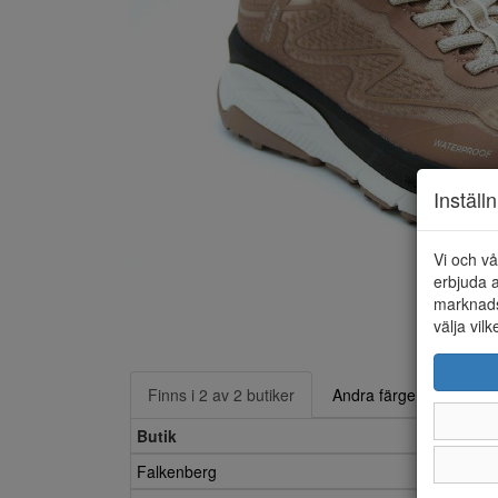
Inställ
Vi och vå
erbjuda a
marknads
välja vilk
Finns i 2 av 2 butiker
Andra färger
Butik
Falkenberg