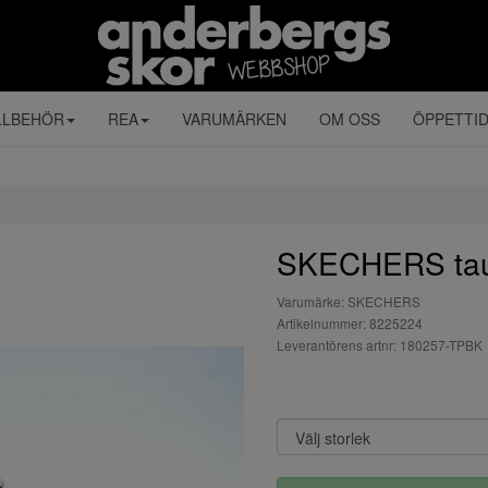
LLBEHÖR
REA
VARUMÄRKEN
OM OSS
ÖPPETTI
SKECHERS ta
Varumärke: SKECHERS
Artikelnummer: 8225224
Leverantörens artnr: 180257-TPBK