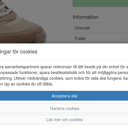
Information
Ovandel
Foder
Vattentät
ningar för cookies
Övrigt
ra samarbetspartners sparar referenser till ditt besök på din enhet för 
Löstagbar innersula
npassade funktioner, spara besöksstatistik och för att möjliggöra perso
föring. Utöver nödvändiga cookies, som krävs för sida ska fungera, ka
en typ av cookies du vill tillåta.
Acceptera alla
Hantera cookies
36
37
38
Läs mer om cookies