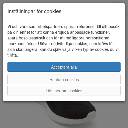
Anderbergs skor
Toggl
Inställningar för cookies
navig
Vi och våra samarbetspartners sparar referenser till ditt besök
HEM
SKECHERS
på din enhet för att kunna erbjuda anpassade funktioner,
spara besöksstatistik och för att möjliggöra personifierad
marknadsföring. Utöver nödvändiga cookies, som krävs för
sida ska fungera, kan du själv välja vilken typ av cookies du vill
tillåta.
Acceptera alla
Hantera cookies
Läs mer om cookies