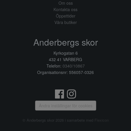
Om oss
Kontakta oss
Öppettider
Våra butiker
Anderbergs skor
Kyrkogatan 6
432 41 VARBERG
Telefon:
0340/10867
Organisationsnr: 556057-0326
Ändra inställingar för cookies
© Anderbergs skor 2026 i samarbete med
Flexicon