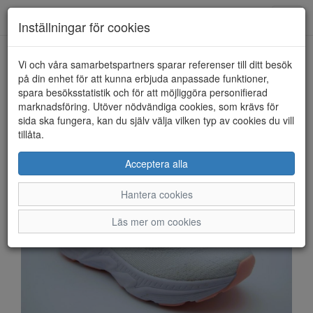
Anderbergs skor
Toggl
Inställningar för cookies
navig
Vi och våra samarbetspartners sparar referenser till ditt besök
HEM
RUGGED GEAR
på din enhet för att kunna erbjuda anpassade funktioner,
spara besöksstatistik och för att möjliggöra personifierad
marknadsföring. Utöver nödvändiga cookies, som krävs för
sida ska fungera, kan du själv välja vilken typ av cookies du vill
tillåta.
Acceptera alla
Hantera cookies
Läs mer om cookies