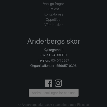
Vanliga frågor
Om oss
Kontakta oss
Öppettider
Våra butiker
Anderbergs skor
Kyrkogatan 6
432 41 VARBERG
Telefon:
0340/10867
Organisationsnr: 556057-0326
Ändra inställingar för cookies
© Anderbergs skor 2026 i samarbete med
Flexicon