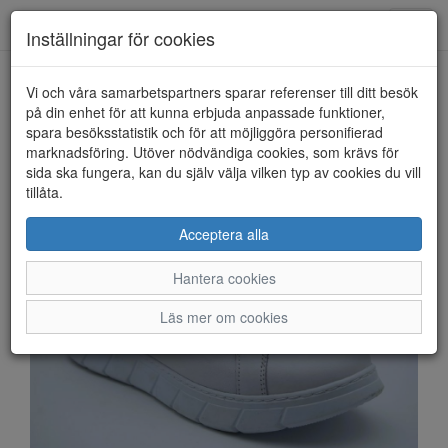
Anderbergs skor
Toggl
Inställningar för cookies
navig
Vi och våra samarbetspartners sparar referenser till ditt besök
HEM
ROSA NEGRA COMFORT
på din enhet för att kunna erbjuda anpassade funktioner,
spara besöksstatistik och för att möjliggöra personifierad
marknadsföring. Utöver nödvändiga cookies, som krävs för
sida ska fungera, kan du själv välja vilken typ av cookies du vill
tillåta.
Acceptera alla
Hantera cookies
Läs mer om cookies