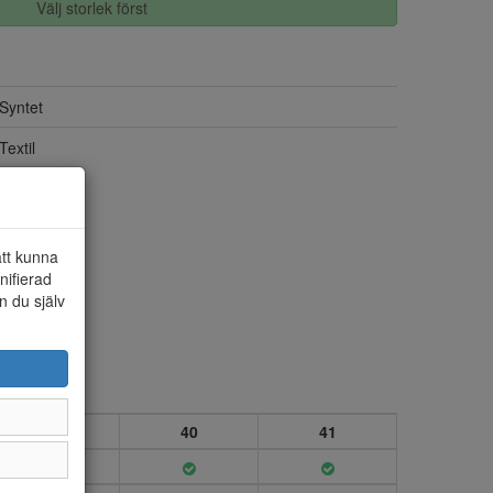
Välj storlek först
Syntet
Textil
att kunna
nifierad
n du själv
39
40
41