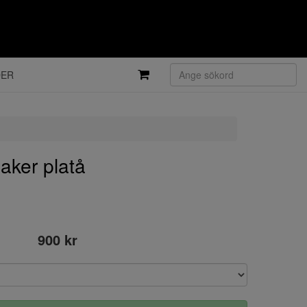
DER
aker platå
900 kr