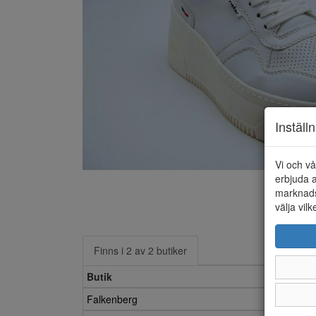
Inställ
Vi och vå
erbjuda a
marknads
välja vilk
Finns i 2 av 2 butiker
Butik
Falkenberg