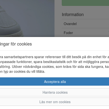
Information
Ovandel
Foder
ningar för cookies
ra samarbetspartners sparar referenser till ditt besök på din enhet för 
npassade funktioner, spara besöksstatistik och för att möjliggöra perso
föring. Utöver nödvändiga cookies, som krävs för sida ska fungera, ka
en typ av cookies du vill tillåta.
Acceptera alla
Hantera cookies
36
37
38
Läs mer om cookies