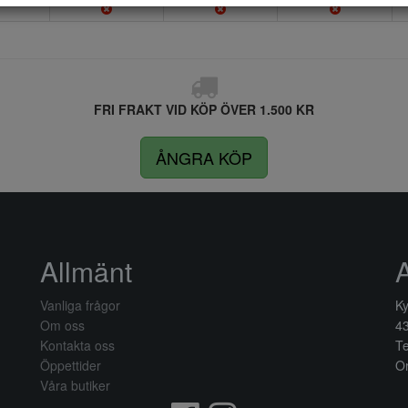
FRI FRAKT VID KÖP ÖVER 1.500 KR
ÅNGRA KÖP
Allmänt
Vanliga frågor
Ky
Om oss
4
Kontakta oss
Te
Öppettider
Or
Våra butiker