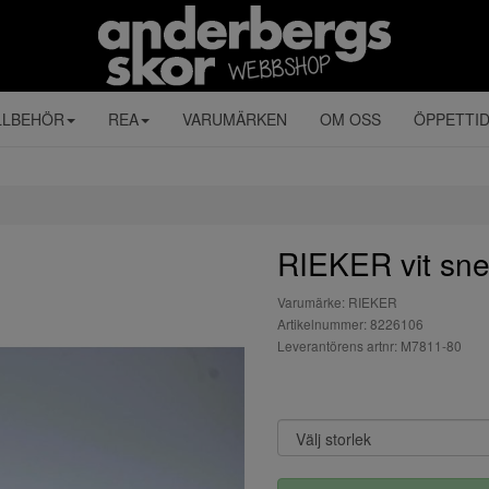
LLBEHÖR
REA
VARUMÄRKEN
OM OSS
ÖPPETTI
RIEKER vit sne
Varumärke: RIEKER
Artikelnummer: 8226106
Leverantörens artnr: M7811-80