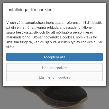
Anderbergs skor
Toggl
Inställningar för cookies
navig
Vi och våra samarbetspartners sparar referenser till ditt besök
HEM
RIEKER
på din enhet för att kunna erbjuda anpassade funktioner,
spara besöksstatistik och för att möjliggöra personifierad
marknadsföring. Utöver nödvändiga cookies, som krävs för
sida ska fungera, kan du själv välja vilken typ av cookies du vill
tillåta.
Acceptera alla
Hantera cookies
Läs mer om cookies