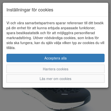
Anderbergs skor
Toggl
Inställningar för cookies
navig
Vi och våra samarbetspartners sparar referenser till ditt besök
HEM
RIEKER SPORT
på din enhet för att kunna erbjuda anpassade funktioner,
spara besöksstatistik och för att möjliggöra personifierad
marknadsföring. Utöver nödvändiga cookies, som krävs för
sida ska fungera, kan du själv välja vilken typ av cookies du vill
tillåta.
Acceptera alla
Hantera cookies
Läs mer om cookies