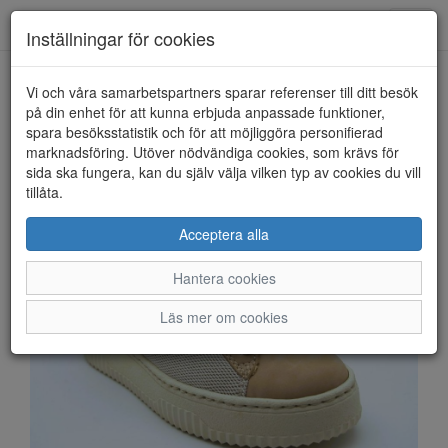
Anderbergs skor
Toggl
Inställningar för cookies
navig
Vi och våra samarbetspartners sparar referenser till ditt besök
HEM
RIEKER
på din enhet för att kunna erbjuda anpassade funktioner,
spara besöksstatistik och för att möjliggöra personifierad
marknadsföring. Utöver nödvändiga cookies, som krävs för
sida ska fungera, kan du själv välja vilken typ av cookies du vill
tillåta.
Acceptera alla
Hantera cookies
Läs mer om cookies