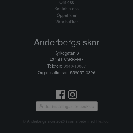
Om oss
Kontakta oss
Öppettider
Våra butiker
Anderbergs skor
Kyrkogatan 6
432 41 VARBERG
Telefon:
0340/10867
Organisationsnr: 556057-0326
Ändra inställingar för cookies
© Anderbergs skor 2026 i samarbete med
Flexicon