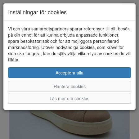
Anderbergs skor
Toggl
Inställningar för cookies
navig
Vi och våra samarbetspartners sparar referenser till ditt besök
HEM
RIEKER
på din enhet för att kunna erbjuda anpassade funktioner,
spara besöksstatistik och för att möjliggöra personifierad
marknadsföring. Utöver nödvändiga cookies, som krävs för
sida ska fungera, kan du själv välja vilken typ av cookies du vill
tillåta.
Acceptera alla
Hantera cookies
Läs mer om cookies