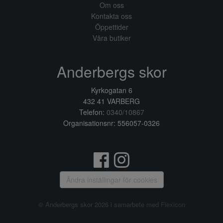
Om oss
Kontakta oss
Öppettider
Våra butiker
Anderbergs skor
Kyrkogatan 6
432 41 VARBERG
Telefon:
0340/10867
Organisationsnr: 556057-0326
Ändra inställingar för cookies
© Anderbergs skor 2026 i samarbete med
Flexicon