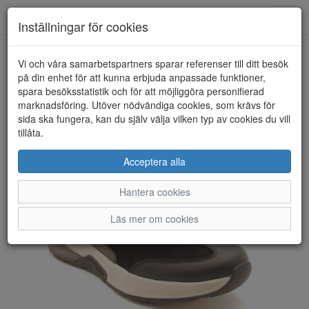
Anderbergs skor
Toggl
Inställningar för cookies
navig
Vi och våra samarbetspartners sparar referenser till ditt besök
HEM
ROLLINGSOFT BY GABOR
på din enhet för att kunna erbjuda anpassade funktioner,
spara besöksstatistik och för att möjliggöra personifierad
marknadsföring. Utöver nödvändiga cookies, som krävs för
sida ska fungera, kan du själv välja vilken typ av cookies du vill
tillåta.
Acceptera alla
Hantera cookies
Läs mer om cookies