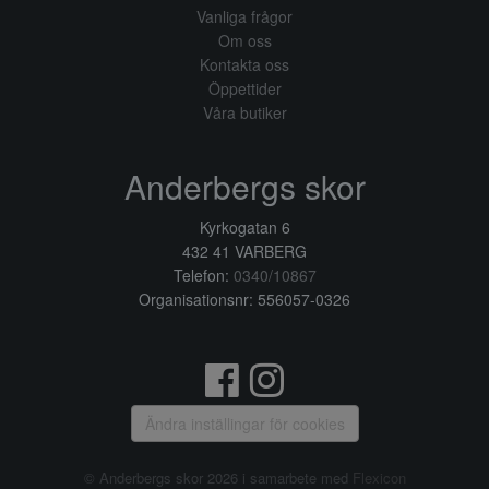
Vanliga frågor
Om oss
Kontakta oss
Öppettider
Våra butiker
Anderbergs skor
Kyrkogatan 6
432 41 VARBERG
Telefon:
0340/10867
Organisationsnr: 556057-0326
Ändra inställingar för cookies
© Anderbergs skor 2026 i samarbete med
Flexicon