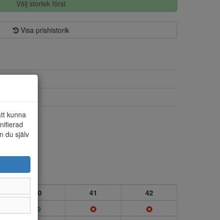
Välj storlek först
Visa prishistorik
Skinn
Skinn
att kunna
Ja
nifierad
n du själv
40
41
42