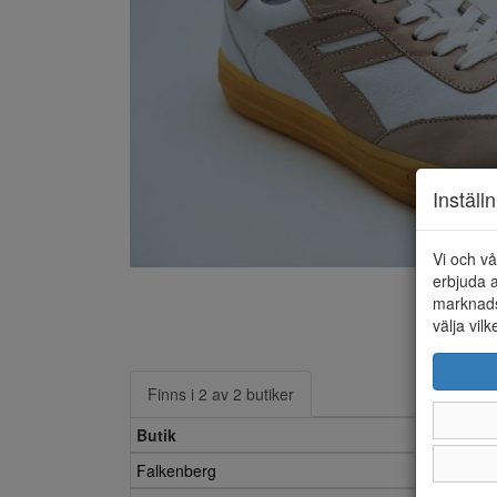
Inställ
Vi och vå
erbjuda a
marknads
välja vilk
Finns i 2 av 2 butiker
Butik
Falkenberg