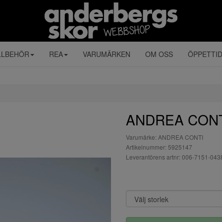
LLBEHÖR
REA
VARUMÄRKEN
OM OSS
ÖPPETTI
ANDREA CONTI 
Varumärke: ANDREA CONTI
Artikelnummer: 5925147
Leverantörens artnr: 006-7151-043