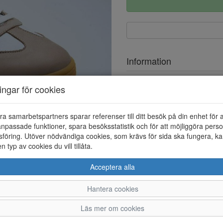
Information
Ovandel
ningar för cookies
Foder
ra samarbetspartners sparar referenser till ditt besök på din enhet för 
Löstagbar innersula
npassade funktioner, spara besöksstatistik och för att möjliggöra perso
föring. Utöver nödvändiga cookies, som krävs för sida ska fungera, ka
en typ av cookies du vill tillåta.
Acceptera alla
Hantera cookies
36
37
38
39
Läs mer om cookies