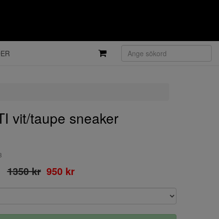
DER
vit/taupe sneaker
8
1350 kr
950 kr