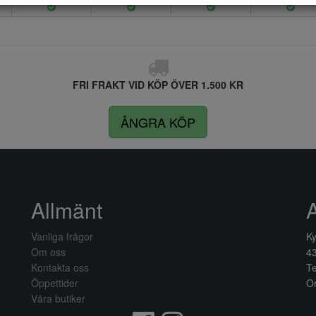
FRI FRAKT VID KÖP ÖVER 1.500 KR
ÅNGRA KÖP
Allmänt
Vanliga frågor
Ky
Om oss
4
Kontakta oss
Te
Öppettider
Or
Våra butiker