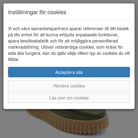
Anderbergs skor
Toggl
Inställningar för cookies
navig
Vi och våra samarbetspartners sparar referenser till ditt besök
HEM
CLARKS
på din enhet för att kunna erbjuda anpassade funktioner,
spara besöksstatistik och för att möjliggöra personifierad
marknadsföring. Utöver nödvändiga cookies, som krävs för
sida ska fungera, kan du själv välja vilken typ av cookies du vill
tillåta.
Acceptera alla
Hantera cookies
Läs mer om cookies