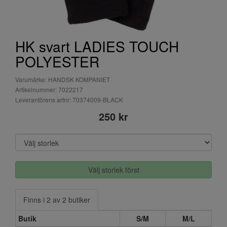
HK svart LADIES TOUCH
POLYESTER
Varumärke: HANDSK KOMPANIET
Artikelnummer: 7022217
Leverantörens artnr: 70374009-BLACK
250 kr
Välj storlek först
Finns i 2 av 2 butiker
Butik
S/M
M/L