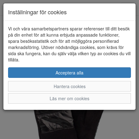
Anderbergs skor
Toggl
Inställningar för cookies
navig
Vi och våra samarbetspartners sparar referenser till ditt besök
HEM
HANDSK KOMPANIET
på din enhet för att kunna erbjuda anpassade funktioner,
spara besöksstatistik och för att möjliggöra personifierad
marknadsföring. Utöver nödvändiga cookies, som krävs för
sida ska fungera, kan du själv välja vilken typ av cookies du vill
tillåta.
Acceptera alla
Hantera cookies
Läs mer om cookies