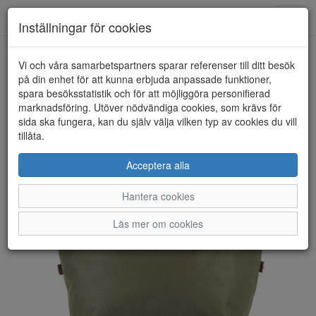
Anderbergs skor
Toggl
Inställningar för cookies
navig
Vi och våra samarbetspartners sparar referenser till ditt besök
HEM
BOZZINI
på din enhet för att kunna erbjuda anpassade funktioner,
spara besöksstatistik och för att möjliggöra personifierad
marknadsföring. Utöver nödvändiga cookies, som krävs för
sida ska fungera, kan du själv välja vilken typ av cookies du vill
tillåta.
Acceptera alla
Hantera cookies
Läs mer om cookies