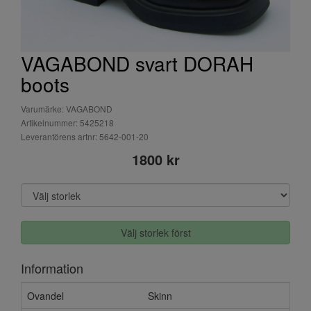
VAGABOND svart DORAH
boots
Varumärke: VAGABOND
Artikelnummer: 5425218
Leverantörens artnr: 5642-001-20
1800 kr
Välj storlek först
Information
Ovandel
Skinn