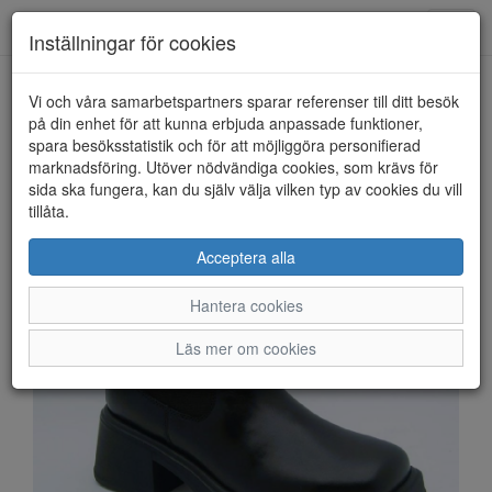
Anderbergs skor
Toggl
Inställningar för cookies
navig
Vi och våra samarbetspartners sparar referenser till ditt besök
HEM
VAGABOND
på din enhet för att kunna erbjuda anpassade funktioner,
spara besöksstatistik och för att möjliggöra personifierad
marknadsföring. Utöver nödvändiga cookies, som krävs för
sida ska fungera, kan du själv välja vilken typ av cookies du vill
tillåta.
Acceptera alla
Hantera cookies
Läs mer om cookies